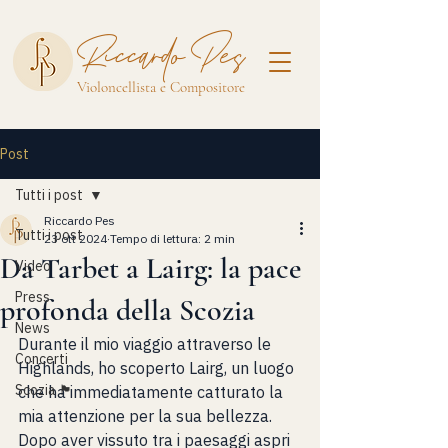
Riccardo Pes
Violoncellista e Compositore
Post
Tutti i post
Riccardo Pes
Tutti i post
23 ott 2024
Tempo di lettura: 2 min
Da Tarbet a Lairg: la pace
Video
Press
profonda della Scozia
News
Durante il mio viaggio attraverso le 
Concerti
Highlands, ho scoperto Lairg, un luogo 
Scozia 🏴󠁧󠁢󠁳󠁣󠁴󠁿
che ha immediatamente catturato la 
mia attenzione per la sua bellezza. 
Dopo aver vissuto tra i paesaggi aspri 