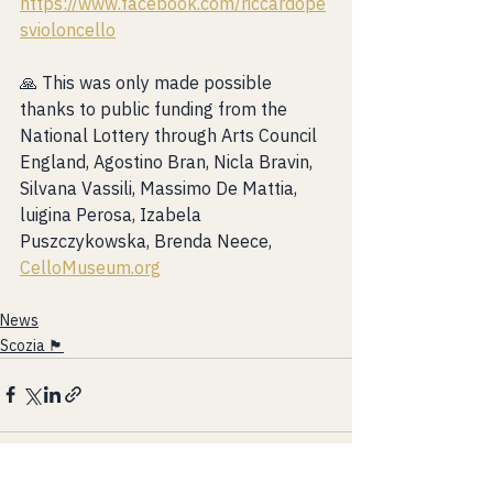
https://www.facebook.com/riccardope
svioloncello
🙏 This was only made possible 
thanks to public funding from the 
National Lottery through Arts Council 
England, Agostino Bran, Nicla Bravin, 
Silvana Vassili, Massimo De Mattia, 
luigina Perosa, Izabela 
Puszczykowska, Brenda Neece, 
CelloMuseum.org
News
Scozia 🏴󠁧󠁢󠁳󠁣󠁴󠁿