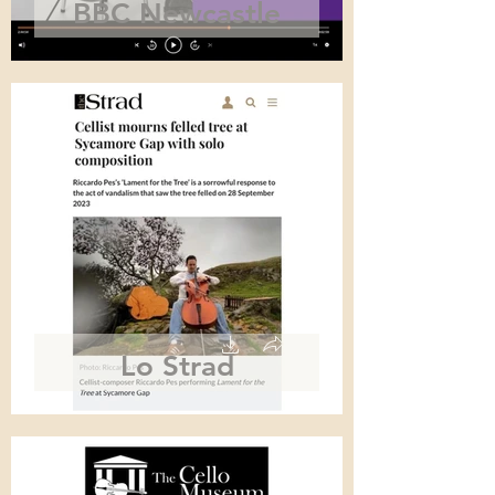
BBC Newcastle
Ascolta dal minuto 2:44:50
Lo Strad