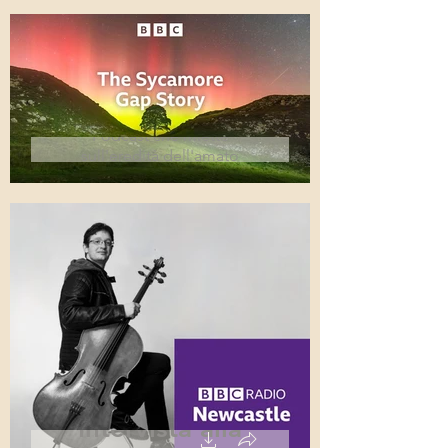
Podcast della
BBC "La storia
del Sycamore
Gap"
Podcast che riflette
sull'eredità dell'amato
albero, abbattuto vittima di
atti vandalici. Presenta varie
interviste a persone che
condividono la loro
connessione con l'albero.
Come colonna sonora di
questo podcast è stato
utilizzato il LAMENT FOR
THE TREE di Riccardo Pes.
Intervista alla