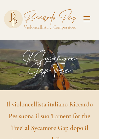
Riccardo Pes
Violoncellista e Compositore
Il Sycamore
Gap Tree
Il violoncellista italiano Riccardo
Pes suona il suo 'Lament for the
Tree' al Sycamore Gap dopo il