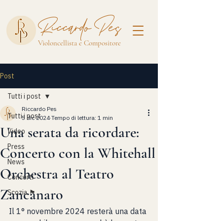
Riccardo Pes
Violoncellista e Compositore
Post
Tutti i post
Riccardo Pes
Tutti i post
5 dic 2024
Tempo di lettura: 1 min
Una serata da ricordare:
Video
Press
Concerto con la Whitehall
News
Orchestra al Teatro
Concerti
Zancanaro
Scozia 🏴󠁧󠁢󠁳󠁣󠁴󠁿
Il 1° novembre 2024 resterà una data 