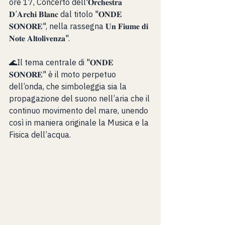
ore 17, Concerto dell'𝐎𝐫𝐜𝐡𝐞𝐬𝐭𝐫𝐚 
𝐃’𝐀𝐫𝐜𝐡𝐢 𝐁𝐥𝐚𝐧𝐜 dal titolo "𝐎𝐍𝐃𝐄 
𝐒𝐎𝐍𝐎𝐑𝐄", nella rassegna 𝐔𝐧 𝐅𝐢𝐮𝐦𝐞 𝐝𝐢 
𝐍𝐨𝐭𝐞 𝐀𝐥𝐭𝐨𝐥𝐢𝐯𝐞𝐧𝐳𝐚".
🌊Il tema centrale di "𝐎𝐍𝐃𝐄 
𝐒𝐎𝐍𝐎𝐑𝐄" è il moto perpetuo 
dell’onda, che simboleggia sia la 
propagazione del suono nell’aria che il 
continuo movimento del mare, unendo 
così in maniera originale la Musica e la 
Fisica dell’acqua.