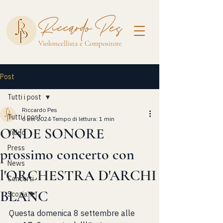
Riccardo Pes
Violoncellista e Compositore
Post
Tutti i post
Riccardo Pes
Tutti i post
6 set 2024
Tempo di lettura: 1 min
ONDE SONORE
Video
Press
prossimo concerto con
News
l'ORCHESTRA D'ARCHI
Concerti
BLANC
Scozia 🏴󠁧󠁢󠁳󠁣󠁴󠁿
Questa domenica 8 settembre alle 