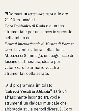
📆Domani 𝟏𝟎 𝐬𝐞𝐭𝐭𝐞𝐦𝐛𝐫𝐞 𝟐𝟎𝟐𝟒 alle ore 
21:00 mi unirò al 
𝐂𝐨𝐫𝐨 𝐏𝐨𝐥𝐢𝐟𝐨𝐧𝐢𝐜𝐨 𝐝𝐢 𝐑𝐮𝐝𝐚 e a un trio 
strumentale per un concerto speciale 
nell'ambito del 
𝐹𝑒𝑠𝑡𝑖𝑣𝑎𝑙 𝐼𝑛𝑡𝑒𝑟𝑛𝑎𝑧𝑖𝑜𝑛𝑎𝑙𝑒 𝑑𝑖 𝑀𝑢𝑠𝑖𝑐𝑎 𝑑𝑖 𝑃𝑜𝑟𝑡𝑜𝑔𝑟
𝑢𝑎𝑟𝑜. L'evento si terrà nella storica 
Abbazia di Summaga, un luogo ricco di 
fascino e atmosfera, ideale per 
valorizzare le armonie vocali e 
strumentali della serata.
🎻 Il programma, intitolato 
"𝐈𝐧𝐭𝐫𝐞𝐜𝐜𝐢 𝐕𝐨𝐜𝐚𝐥𝐢 𝐢𝐧 𝐀𝐛𝐛𝐚𝐳𝐢𝐚", sarà un 
affascinante incontro tra voci e 
strumenti, un dialogo musicale che 
abbraccia stili e periodi diversi. Il Coro 