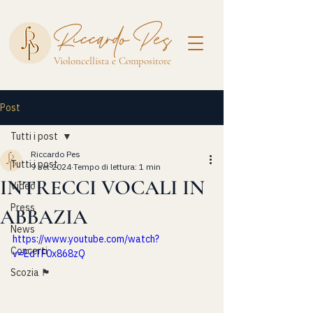
Riccardo Pes
Violoncellista e Compositore
Post
Tutti i post
Riccardo Pes
Tutti i post
9 set 2024
Tempo di lettura: 1 min
INTRECCI VOCALI IN
Video
Press
ABBAZIA
News
https://www.youtube.com/watch?
Concerti
v=EdTF0x868zQ
Scozia 🏴󠁧󠁢󠁳󠁣󠁴󠁿