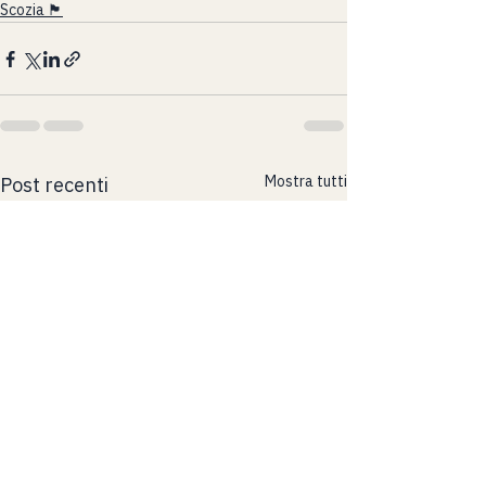
Scozia 🏴󠁧󠁢󠁳󠁣󠁴󠁿
Mostra tutti
Post recenti