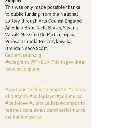
𝐒𝐮𝐩𝐩𝐨𝐫𝐭 
This was only made possible thanks 
to public funding from the National 
Lottery through Arts Council England, 
Agostino Bran, Nicla Bravin, Silvana 
Vassili, Massimo De Mattia, luigina 
Perosa, Izabela Puszczykowska, 
Brenda Neece Scott, 
CelloMuseum.org
@acegrams
@TNLUK
@dcmsgovuk
#ar
tscouncilengland
#scotland
#cellist
#composer
#violonc
ello
#cello
#celloplayer
#cellomusic
#cellolove
#violoncellista
#composito
re
#musicista
#musician
#performance
art
#solomusician