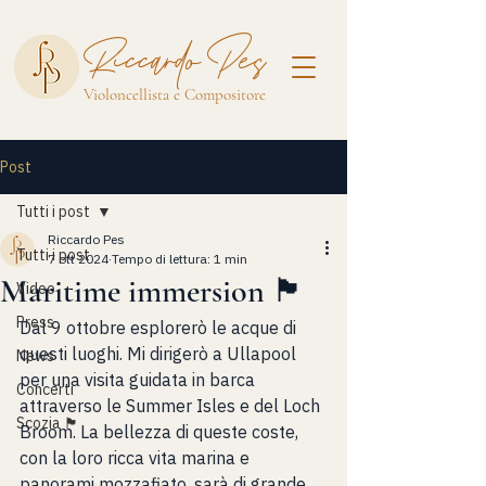
Riccardo Pes
Violoncellista e Compositore
Post
Tutti i post
Riccardo Pes
Tutti i post
7 ott 2024
Tempo di lettura: 1 min
Maritime immersion 🏴󠁧󠁢󠁳󠁣󠁴󠁿
Video
Press
Dal 9 ottobre esplorerò le acque di 
questi luoghi. Mi dirigerò a Ullapool 
News
per una visita guidata in barca 
Concerti
attraverso le Summer Isles e del Loch 
Scozia 🏴󠁧󠁢󠁳󠁣󠁴󠁿
Broom. La bellezza di queste coste, 
con la loro ricca vita marina e 
panorami mozzafiato, sarà di grande 